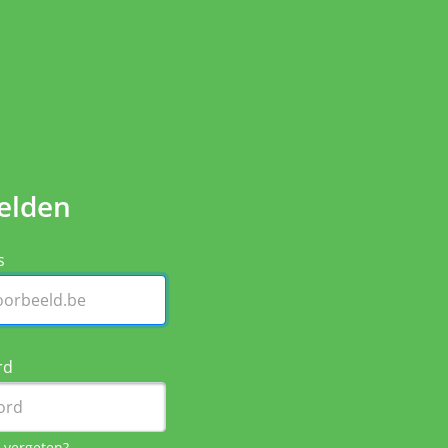
elden
s
rd
 vergeten?