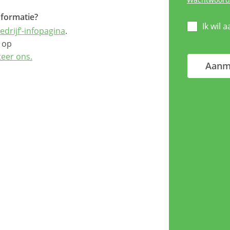
nformatie?
Ik wil 
edrijf’-infopagina
.
 op
teer ons.
Aanm